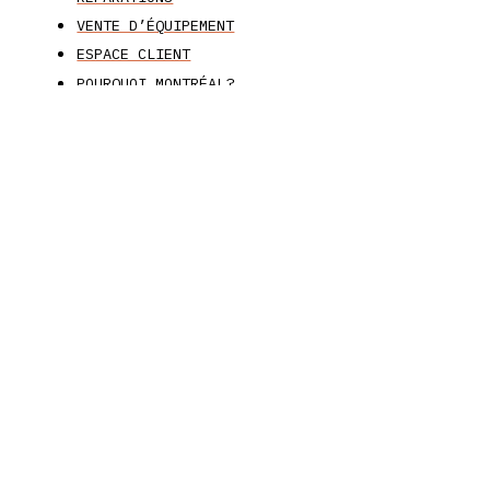
VENTE D’ÉQUIPEMENT
ESPACE CLIENT
POURQUOI MONTRÉAL?
DANS LES MÉDIAS
ESPACE ST-DENIS
CONTACT
CONTACTS
ADRESSES
CARRIÈRES
GRANDÉ Siège Social
1475, RUE OTTAWA, MONTRÉAL, QUÉBEC
+1-514-933-5765