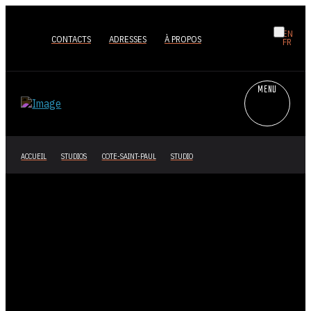
EN
CONTACTS
ADRESSES
À PROPOS
FR
MENU
ACCUEIL
STUDIOS
COTE-SAINT-PAUL
STUDIO