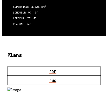
2
4,626 ft
SUPERFICIE
97' 9"
LONGUEUR
47' 4"
LARGEUR
26'
PLAFOND
Plans
PDF
DWG