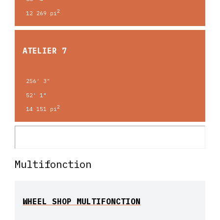
2
12 269 pi
ATELIER 7
256' 3"
52' 1"
2
14 151 pi
Multifonction
WHEEL SHOP MULTIFONCTION