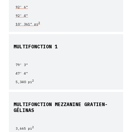
92' 6"
92' 4"
2
10' 361" pi
MULTIFONCTION 1
79' 3"
47' 4"
2
5,340 pi
MULTIFONCTION MEZZANINE GRATIEN-
GÉLINAS
2
3,665 pi