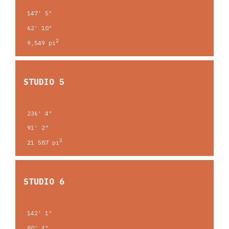
147' 5"
62' 10"
2
9,549 pi
STUDIO 5
236' 4"
91' 2"
2
21 587 pi
STUDIO 6
142' 1"
80' 4"