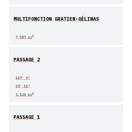
MULTIFONCTION GRATIEN-GÉLINAS
2
7,587 pi
PASSAGE 2
147' 5"
23' 11"
2
3,524 pi
PASSAGE 1