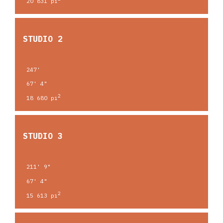
20 831 pi
STUDIO 2
247'
67' 4"
2
18 680 pi
STUDIO 3
211' 9"
67' 4"
2
15 613 pi