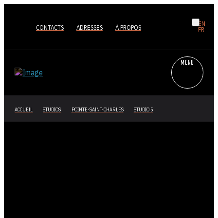
EN
CONTACTS
ADRESSES
À PROPOS
FR
MENU
ACCUEIL
STUDIOS
POINTE-SAINT-CHARLES
STUDIO 5