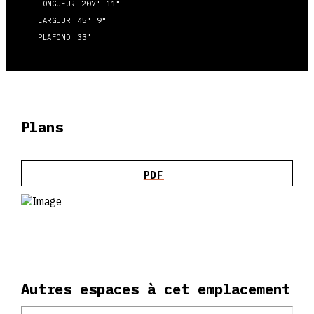
207' 11"
LONGUEUR
45' 9"
LARGEUR
33'
PLAFOND
Plans
PDF
Autres espaces à cet emplacement